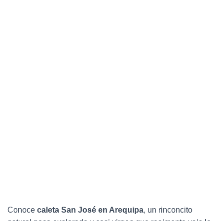
C
I
Ó
N
Conoce
caleta San José en Arequipa
, un rinconcito