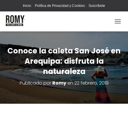
Inicio
Política de Privacidad y Cookies
Suscríbete
C
A
M
B
I
Conoce la caleta San José en
A
Arequipa: disfruta la
R
M
naturaleza
O
D
O
Publicado por
Romy
en
22 febrero, 2019
D
E
N
A
V
E
G
A