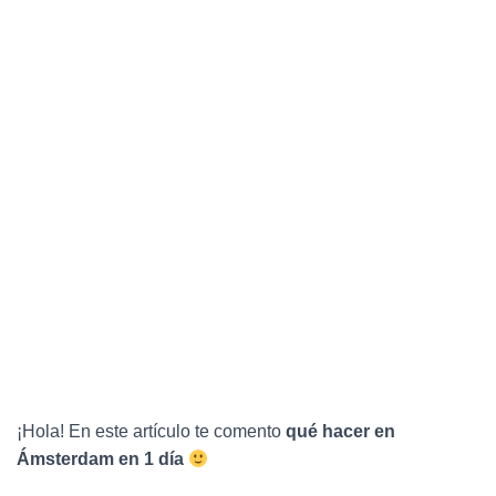
C
I
Ó
N
¡Hola! En este artículo te comento
qué hacer en
Ámsterdam en 1 día