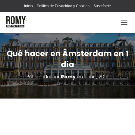
Inicio
Política de Privacidad y Cookies
Suscríbete
C
A
M
B
I
Qué hacer en Ámsterdam en 1
A
día
R
M
O
Publicado por
Romy
en
1 abril, 2019
D
O
D
E
N
A
V
E
G
A