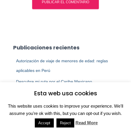
Publicaciones recientes
Autorización de viaje de menores de edad: reglas
aplicables en Perú
Descubre mi ruta por el Caribe Mexicano
Esta web usa cookies
Requisitos para viajar a México
This website uses cookies to improve your experience. We'll
assume you're ok with this, but you can opt-out if you wish.
Read More
Accept
Reject