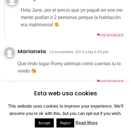
Hola Jane, por el precio que yo pagué en ese mo
mento podían ir 2 personas porque la habitación
era matrimonial
RESPONDER
Marianela
· 12 noviembre, 2019 a las 6:59 pm
Que lindo lugar Romy ademas como cuentas tu lo
vivido
RESPONDER
Romy
· 30 noviembre, 2019 a las 2:56 pm
Esta web usa cookies
Gracias Marianela
This website uses cookies to improve your experience. We'll
RESPONDER
assume you're ok with this, but you can opt-out if you wish.
Read More
Accept
Reject