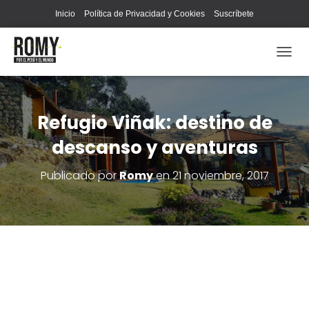
Inicio
Política de Privacidad y Cookies
Suscríbete
C
A
M
B
I
Refugio Viñak: destino de
A
descanso y aventuras
R
M
O
Publicado por
Romy
en
21 noviembre, 2017
D
O
D
E
N
A
V
E
G
A