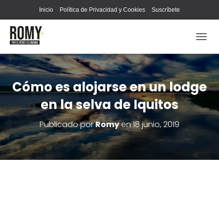
Inicio
Política de Privacidad y Cookies
Suscríbete
C
A
M
B
I
Cómo es alojarse en un lodge
A
en la selva de Iquitos
R
M
O
Publicado por
Romy
en
18 junio, 2019
D
O
D
E
N
A
V
E
G
A