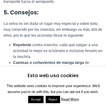
transporte hacia el aeropuerto.
5. Consejos:
La selva es sin duda un lugar muy especial y sobre todo,
muy conocido por los insectos, sin embargo va más allá de
ellos, por lo que les aconsejo llevar lo siguiente:
Repelente
contra insectos: cada que salgan a una
actividad lo mejor es echárselo e inclusive llevarlo en
la mochila.
Camisas o cortavientos de manga larga
de
preferencia de colores claros: esto va a depender de
Esta web usa cookies
cómo se sientan más cómodos, yo estuve todos los
días con polos de manga corta por el calor pero
This website uses cookies to improve your experience. We'll
siempre con mucho repelente.
assume you're ok with this, but you can opt-out if you wish.
Pantalones largos y cortos
o shorts.
Ropa de baño, gorra o sombrero
, sobre todo para
Read More
Accept
Reject
los días soleados.