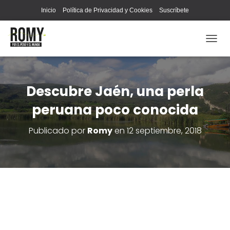
Inicio
Política de Privacidad y Cookies
Suscríbete
C
A
M
B
I
Descubre Jaén, una perla
A
peruana poco conocida
R
M
O
Publicado por
Romy
en
12 septiembre, 2018
D
O
D
E
N
A
V
E
G
A