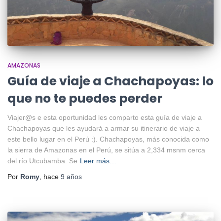
AMAZONAS
Guía de viaje a Chachapoyas: lo
que no te puedes perder
Viajer@s e esta oportunidad les comparto esta guía de viaje a
Chachapoyas que les ayudará a armar su itinerario de viaje a
este bello lugar en el Perú :). Chachapoyas, más conocida como
la sierra de Amazonas en el Perú, se sitúa a 2,334 msnm cerca
del río Utcubamba. Se
Leer más…
Por
Romy
, hace
9 años