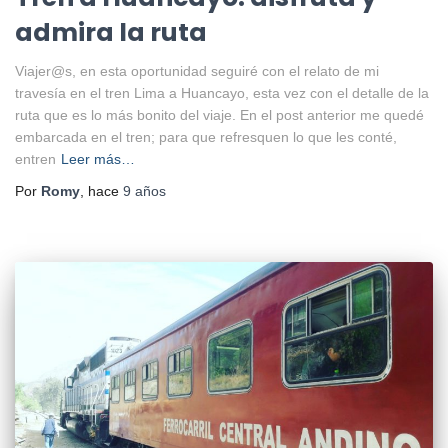
admira la ruta
Viajer@s, en esta oportunidad seguiré con el relato de mi
travesía en el tren Lima a Huancayo, esta vez con el detalle de la
ruta que es lo más bonito del viaje. En el post anterior me quedé
embarcada en el tren; para que refresquen lo que les conté,
entren
Leer más…
Por
Romy
, hace
9 años