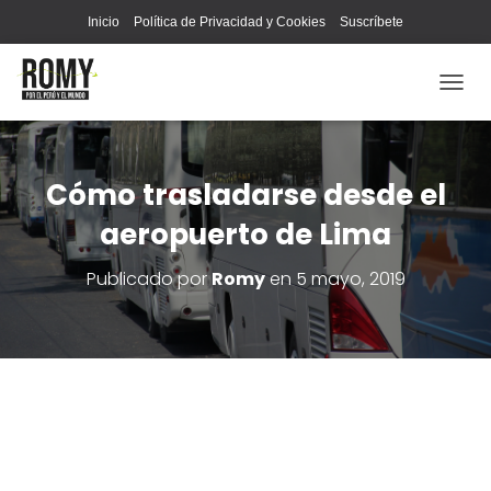
Inicio
Política de Privacidad y Cookies
Suscríbete
C
A
M
B
I
Cómo trasladarse desde el
A
aeropuerto de Lima
R
M
O
Publicado por
Romy
en
5 mayo, 2019
D
O
D
E
N
A
V
E
G
A