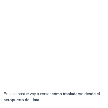
C
I
Ó
N
En este post te voy a contar
cómo trasladarse desde el
aeropuerto de Lima
.