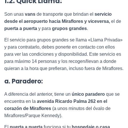
1.2. Quick Llama:
Son unas
vans
de transporte que brindan el
servicio
desde el aeropuerto hacia Miraflores y viceversa,
el de
puerta a puerta
y para
grupos grandes
.
El servicio para grupos grandes se llama «Llama Privada»
y para contratarlo, debes ponerte en contacto con ellos
para ver las condiciones y disponibilidad. Este servicio es
para máximo 14 personas y los recogen/llevan a donde
quieran a la hora que prefieran, incluso fuera de Miraflores.
a. Paradero:
A diferencia del anterior, tiene un
único paradero
que se
encuentra en la
avenida Ricardo Palma 262 en el
corazón de Miraflores
(a unos minutos del óvalo de
Miraflores/Parque Kennedy).
El
puerta a puerta
funciona si tu
hospedaje o casa